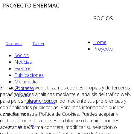
PROYECTO ENERMAC
SOCIOS
Home
Facebook
Twitter
Proyecto
Socios
Noticias
Eventos
Publicaciones
Multimedia
En nuestro sitio web utilizamos cookies propias y de terceros
Contacto
para finalidades analíticas mediante el análisis del tráfico web,
Acceso
para personalizar el contenido mediante sus preferencias y
Cerrar sesión
con finalidades publicitarias. Para más información puedes
menu_es
consultar nuestra Política de Cookies. Puedes aceptar y
rechazar todas las cookies en bloque o también puedes
Home (3)
aceptarlas de forma concreta, modificar su selección o
rechazar su uso pulsando “Configuración de Cookies”.