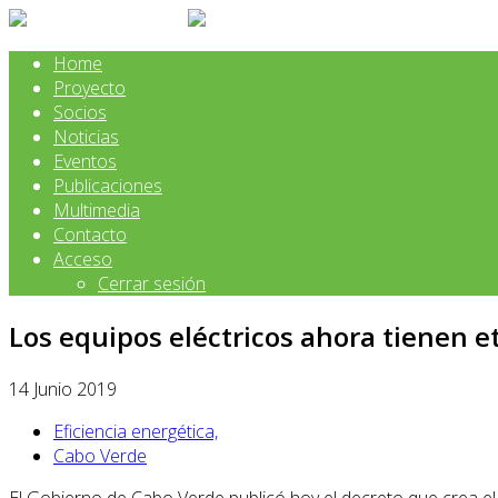
Home
Proyecto
Socios
Noticias
Eventos
Publicaciones
Multimedia
Contacto
Acceso
Cerrar sesión
Los equipos eléctricos ahora tienen e
14 Junio 2019
Eficiencia energética,
Cabo Verde
El Gobierno de Cabo Verde publicó hoy el decreto que crea el