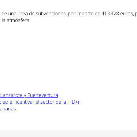
 una línea de subvenciones, por importe de 413.428 euros, para 
 la atmósfera.
n Lanzarote y Fuerteventura
eo e incentivar el sector de la I+D+i
Canarias