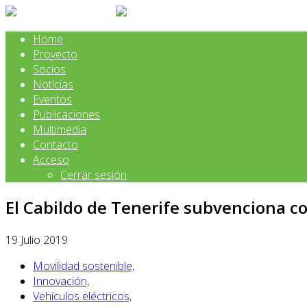
Home
Proyecto
Socios
Noticias
Eventos
Publicaciones
Multimedia
Contacto
Acceso
Cerrar sesión
El Cabildo de Tenerife subvenciona con
19 Julio 2019
Movilidad sostenible,
Innovación,
Vehículos eléctricos,