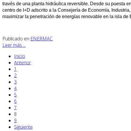
través de una planta hidráulica reversible. Desde su puesta e
centro de I+D adscrito a la Consejería de Economía, Industria
maximizar la penetración de energías renovable en la isla de E
Publicado en
ENERMAC
Leer más ...
Inicio
Anterior
1
2
3
4
5
6
7
8
9
Siguiente