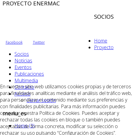
PROYECTO ENERMAC
SOCIOS
Home
Facebook
Twitter
Proyecto
Socios
Noticias
Eventos
Publicaciones
Multimedia
En nuestro sitio web utilizamos cookies propias y de terceros
Contacto
para finalidades analíticas mediante el análisis del tráfico web,
Acceso
para personalizar el contenido mediante sus preferencias y
Cerrar sesión
con finalidades publicitarias. Para más información puedes
menu_es
consultar nuestra Política de Cookies. Puedes aceptar y
rechazar todas las cookies en bloque o también puedes
Home (3)
aceptarlas de forma concreta, modificar su selección o
rechazar su uso pulsando “Configuración de Cookies”.